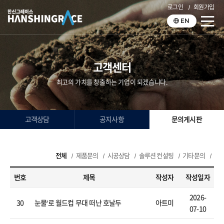
로그인
회원가입
EN
고객센터
최고의 가치를 창출하는 기업이 되겠습니다.
고객상담
공지사항
문의게시판
전체
제품문의
시공상담
솔루션 컨설팅
기타문의
번호
제목
작성자
작성일자
2026-
30
아트미
눈물'로 월드컵 무대 떠난 호날두
07-10