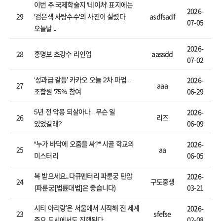
이번 주 국제학술지 '네이처' 표지에는
2026-
29
asdfsadf
'검은색 사탕수수'의 사진이 실렸다.
07-05
오늘날 ..
2026-
28
aassdd
홍명보 초강수 라인업
07-02
2026-
‘성과급 갈등’ 카카오 오늘 2차 파업…
27
aaa
06-29
조합원 75% 참여
2026-
5년 전 악몽 되살아나…무슨 일
26
리즈
06-09
있었길래?
2026-
"누가 바닥에 오줌을 싸?" 시골 학교의
25
aa
06-05
미스터리
2026-
복 받으세요...다큐멘터리 파룬궁 탄압
24
구도중생
03-21
(파룬궁[법륜대법]은 좋습니다)
2026-
시티 아리랑’은 서울에서 시작해 전 세계
23
sfefse
02-08
주요 도시에서도 진행된다.