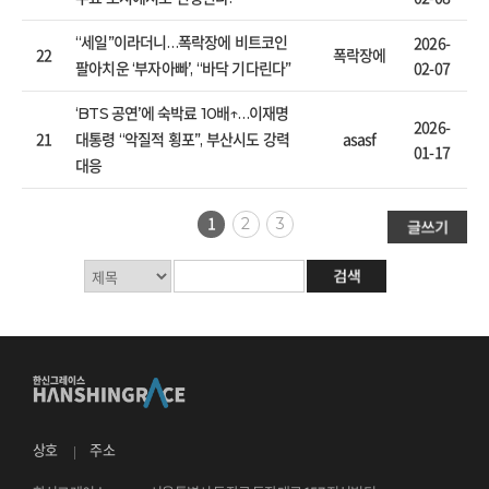
2026-
“세일”이라더니…폭락장에 비트코인
22
폭락장에
02-07
팔아치운 ‘부자아빠’, “바닥 기다린다”
‘BTS 공연’에 숙박료 10배↑…이재명
2026-
21
asasf
대통령 “악질적 횡포”, 부산시도 강력
01-17
대응
1
2
3
상호
주소